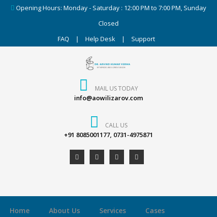
Opening Hours: Monday - Saturday : 12:00 PM to 7:00 PM, Sunday
Closed
FAQ
|
Help Desk
|
Support
MAIL US TODAY
info@aowilizarov.com
CALL US
+91 8085001177, 0731-4975871
Home
About Us
Services
Cases