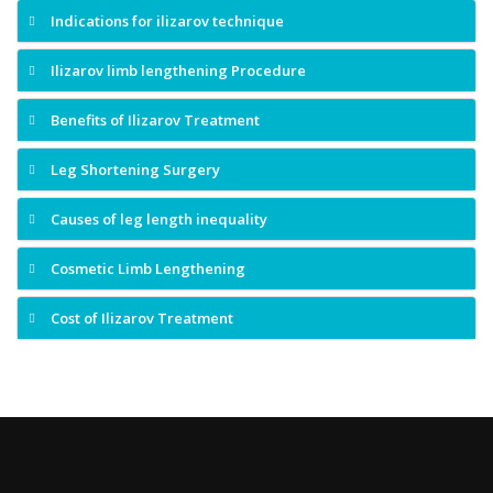
Indications for ilizarov technique
Ilizarov limb lengthening Procedure
Benefits of Ilizarov Treatment
Leg Shortening Surgery
Causes of leg length inequality
Cosmetic Limb Lengthening
Cost of Ilizarov Treatment