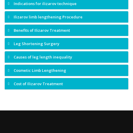
Indications for ilizarov technique
Ilizarov limb lengthening Procedure
Benefits of Ilizarov Treatment
Leg Shortening Surgery
Causes of leg length inequality
Cosmetic Limb Lengthening
Cost of Ilizarov Treatment