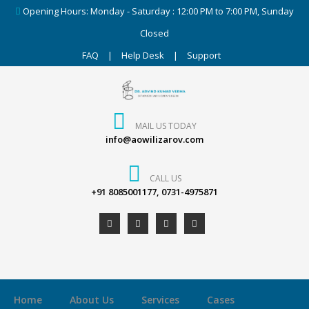
Opening Hours: Monday - Saturday : 12:00 PM to 7:00 PM, Sunday
Closed
FAQ
|
Help Desk
|
Support
MAIL US TODAY
info@aowilizarov.com
CALL US
+91 8085001177, 0731-4975871
Home
About Us
Services
Cases