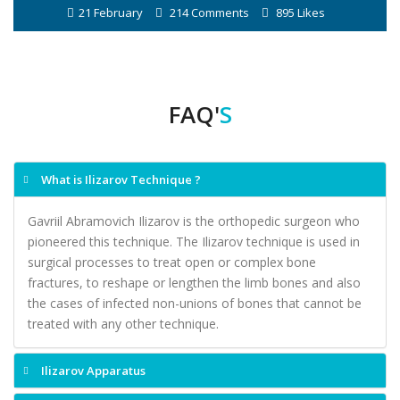
21 February
214 Comments
895 Likes
FAQ'
S
What is Ilizarov Technique ?
Gavriil Abramovich Ilizarov is the orthopedic surgeon who
pioneered this technique. The Ilizarov technique is used in
surgical processes to treat open or complex bone
fractures, to reshape or lengthen the limb bones and also
the cases of infected non-unions of bones that cannot be
treated with any other technique.
Ilizarov Apparatus