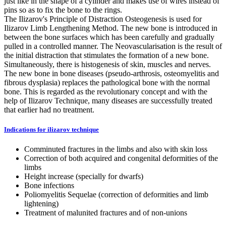
just like in the shape of a cylinder and makes use of wires instead of
pins so as to fix the bone to the rings.
The Ilizarov's Principle of Distraction Osteogenesis is used for
Ilizarov Limb Lengthening Method. The new bone is introduced in
between the bone surfaces which has been carefully and gradually
pulled in a controlled manner. The Neovascularisation is the result of
the initial distraction that stimulates the formation of a new bone.
Simultaneously, there is histogenesis of skin, muscles and nerves.
The new bone in bone diseases (pseudo-arthrosis, osteomyelitis and
fibrous dysplasia) replaces the pathological bone with the normal
bone. This is regarded as the revolutionary concept and with the
help of Ilizarov Technique, many diseases are successfully treated
that earlier had no treatment.
Indications for ilizarov technique
Comminuted fractures in the limbs and also with skin loss
Correction of both acquired and congenital deformities of the
limbs
Height increase (specially for dwarfs)
Bone infections
Poliomyelitis Sequelae (correction of deformities and limb
lightening)
Treatment of malunited fractures and of non-unions