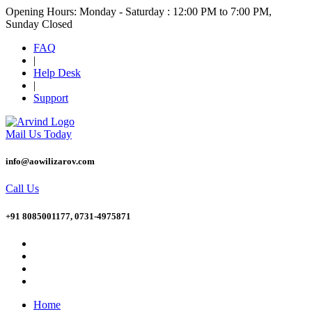
Opening Hours: Monday - Saturday : 12:00 PM to 7:00 PM,
Sunday Closed
FAQ
|
Help Desk
|
Support
Mail Us Today
info@aowilizarov.com
Call Us
+91 8085001177, 0731-4975871
Home