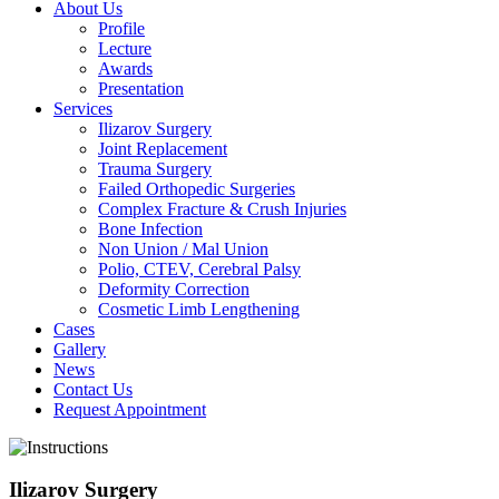
About Us
Profile
Lecture
Awards
Presentation
Services
Ilizarov Surgery
Joint Replacement
Trauma Surgery
Failed Orthopedic Surgeries
Complex Fracture & Crush Injuries
Bone Infection
Non Union / Mal Union
Polio, CTEV, Cerebral Palsy
Deformity Correction
Cosmetic Limb Lengthening
Cases
Gallery
News
Contact Us
Request Appointment
Ilizarov Surgery