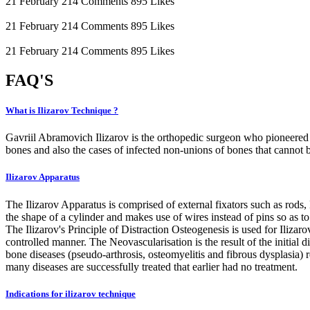
21 February
214 Comments
895 Likes
21 February
214 Comments
895 Likes
21 February
214 Comments
895 Likes
FAQ'
S
What is Ilizarov Technique ?
Gavriil Abramovich Ilizarov is the orthopedic surgeon who pioneered th
bones and also the cases of infected non-unions of bones that cannot b
Ilizarov Apparatus
The Ilizarov Apparatus is comprised of external fixators such as rods, K
the shape of a cylinder and makes use of wires instead of pins so as to 
The Ilizarov's Principle of Distraction Osteogenesis is used for Ili
controlled manner. The Neovascularisation is the result of the initial 
bone diseases (pseudo-arthrosis, osteomyelitis and fibrous dysplasia) 
many diseases are successfully treated that earlier had no treatment.
Indications for ilizarov technique