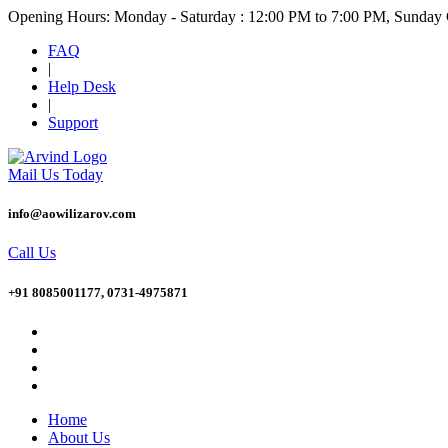
Opening Hours: Monday - Saturday : 12:00 PM to 7:00 PM, Sunday
FAQ
|
Help Desk
|
Support
Mail Us Today
info@aowilizarov.com
Call Us
+91 8085001177, 0731-4975871
Home
About Us