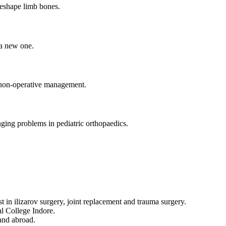
reshape limb bones.
 a new one.
nd non-operative management.
nging problems in pediatric orthopaedics.
t in ilizarov surgery, joint replacement and trauma surgery.
 College Indore.
 and abroad.