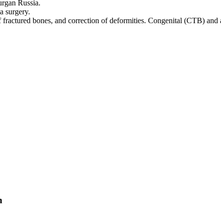
Kurgan Russia.
a surgery.
of fractured bones, and correction of deformities. Congenital (CTB) and 
n