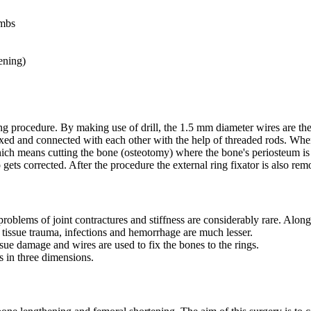
imbs
ening)
ng procedure. By making use of drill, the 1.5 mm diameter wires are th
 fixed and connected with each other with the help of threaded rods. When
ich means cutting the bone (osteotomy) where the bone's periosteum is 
 gets corrected. After the procedure the external ring fixator is also re
roblems of joint contractures and stiffness are considerably rare. Along w
of tissue trauma, infections and hemorrhage are much lesser.
ssue damage and wires are used to fix the bones to the rings.
s in three dimensions.