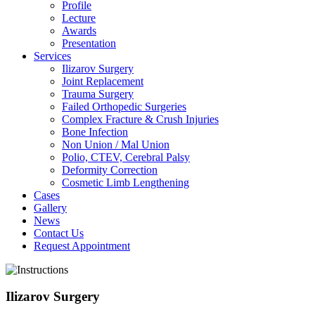
Profile
Lecture
Awards
Presentation
Services
Ilizarov Surgery
Joint Replacement
Trauma Surgery
Failed Orthopedic Surgeries
Complex Fracture & Crush Injuries
Bone Infection
Non Union / Mal Union
Polio, CTEV, Cerebral Palsy
Deformity Correction
Cosmetic Limb Lengthening
Cases
Gallery
News
Contact Us
Request Appointment
Ilizarov Surgery