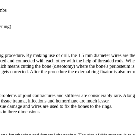
imbs
ening)
ng procedure. By making use of drill, the 1.5 mm diameter wires are th
 fixed and connected with each other with the help of threaded rods. When
ich means cutting the bone (osteotomy) where the bone's periosteum is 
 gets corrected. After the procedure the external ring fixator is also re
roblems of joint contractures and stiffness are considerably rare. Along w
of tissue trauma, infections and hemorrhage are much lesser.
ssue damage and wires are used to fix the bones to the rings.
s in three dimensions.