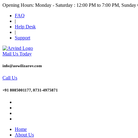
Opening Hours: Monday - Saturday : 12:00 PM to 7:00 PM, Sunday
FAQ
|
Help Desk
|
Support
Mail Us Today
info@aowilizarov.com
Call Us
+91 8085001177, 0731-4975871
Home
About Us