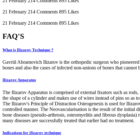
21 February
214 Comments
895 Likes
21 February
214 Comments
895 Likes
21 February
214 Comments
895 Likes
FAQ'
S
What is Ilizarov Technique ?
Gavriil Abramovich Ilizarov is the orthopedic surgeon who pioneered th
bones and also the cases of infected non-unions of bones that cannot b
Ilizarov Apparatus
The Ilizarov Apparatus is comprised of external fixators such as rods, K
the shape of a cylinder and makes use of wires instead of pins so as to 
The Ilizarov's Principle of Distraction Osteogenesis is used for Ili
controlled manner. The Neovascularisation is the result of the initial 
bone diseases (pseudo-arthrosis, osteomyelitis and fibrous dysplasia) 
many diseases are successfully treated that earlier had no treatment.
Indications for ilizarov technique