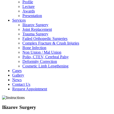
Profile
Lecture
Awards
Presentation
Services
Ilizarov Surgery
Joint Replacement
Trauma Surgery
Failed Orthopedic Surgeries
Complex Fracture & Crush Injuries
Bone Infection
Non Union / Mal Union
Polio, CTEV, Cerebral Palsy
Deformity Correction
Cosmetic Limb Lengthening
Cases
Gallery
News
Contact Us
Request Appointment
Ilizarov Surgery