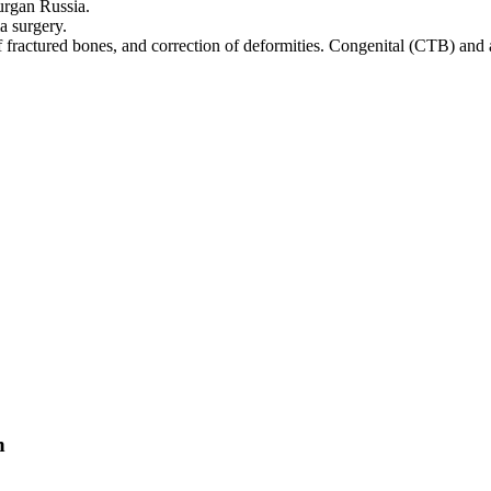
Kurgan Russia.
a surgery.
of fractured bones, and correction of deformities. Congenital (CTB) and 
n