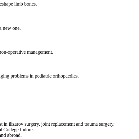
reshape limb bones.
 a new one.
nd non-operative management.
nging problems in pediatric orthopaedics.
t in ilizarov surgery, joint replacement and trauma surgery.
 College Indore.
 and abroad.